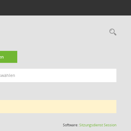
Rec
en
swählen
(Wird in
Software:
Sitzungsdienst
Session