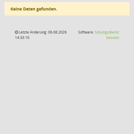
Keine Daten gefunden.
Letzte Änderung: 06.08.2026
Software:
Sitzungsdienst
(Wird in
14:33:10
Session