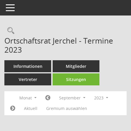
Toggle navigation
Rechercheauswahl
Ortschaftsrat Jerchel - Termine
2023
Informationen
Mitglieder
Vertreter
Sitzungen
Monat
September
2023
Aktuell
Gremium auswählen