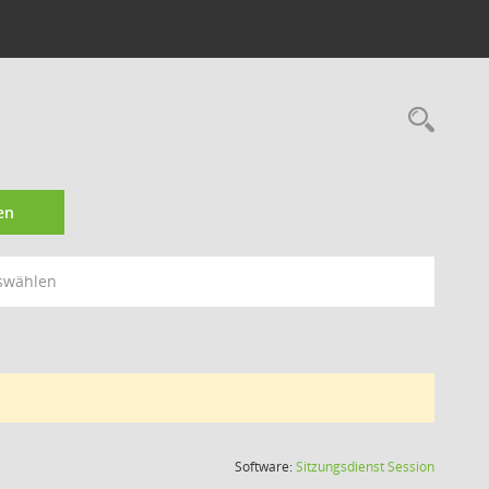
Rec
en
swählen
(Wird in
Software:
Sitzungsdienst
Session