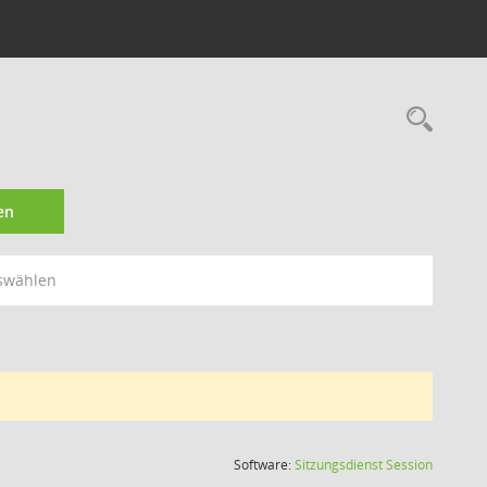
Rec
en
swählen
(Wird in
Software:
Sitzungsdienst
Session