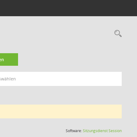
Rec
en
swählen
(Wird in
Software:
Sitzungsdienst
Session