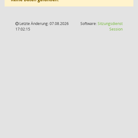
Letzte Änderung: 07.08.2026
Software:
Sitzungsdienst
(Wird in
17:02:15
Session