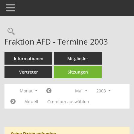
Toggle navigation
Rechercheauswahl
Fraktion AFD - Termine 2003
Informationen
Mitglieder
Vertreter
Sitzungen
Monat
Mai
2003
Aktuell
Gremium auswählen
Keine Daten gefunden.