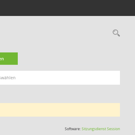
1
Rec
en
swählen
(Wird in
Software:
Sitzungsdienst
Session