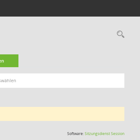
1
Rec
en
swählen
(Wird in
Software:
Sitzungsdienst
Session