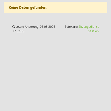
Keine Daten gefunden.
Letzte Änderung: 06.08.2026
Software:
Sitzungsdienst
(Wird in
17:02:30
Session