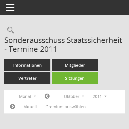
Toggle navigation
Rechercheauswahl
Sonderausschuss Staatssicherheit
- Termine 2011
Informationen
Mitglieder
Vertreter
Sitzungen
Monat
Oktober
2011
Aktuell
Gremium auswählen