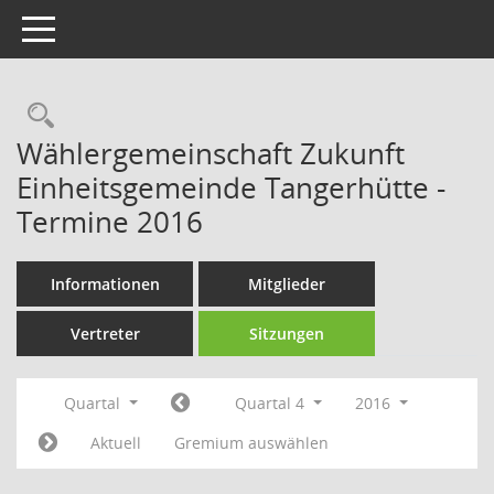
Toggle navigation
Rechercheauswahl
Wählergemeinschaft Zukunft
Einheitsgemeinde Tangerhütte -
Termine 2016
Informationen
Mitglieder
Vertreter
Sitzungen
Quartal
Quartal 4
2016
Aktuell
Gremium auswählen