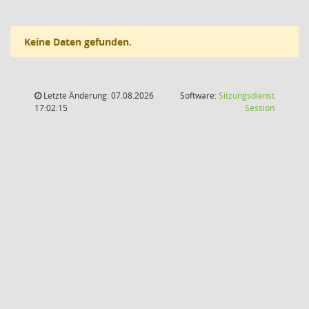
Keine Daten gefunden.
Letzte Änderung: 07.08.2026
Software:
Sitzungsdienst
(Wird in
17:02:15
Session