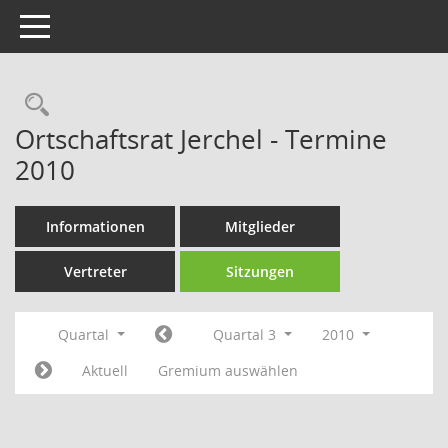
Toggle navigation
Rechercheauswahl
Ortschaftsrat Jerchel - Termine
2010
Informationen
Mitglieder
Vertreter
Sitzungen
Quartal
Quartal 3
2010
Aktuell
Gremium auswählen