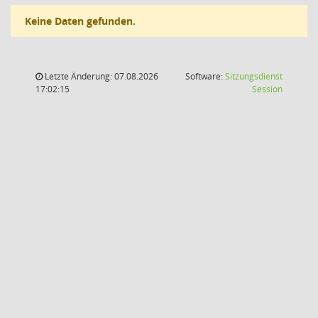
Keine Daten gefunden.
Letzte Änderung: 07.08.2026
Software:
Sitzungsdienst
(Wird in
17:02:15
Session