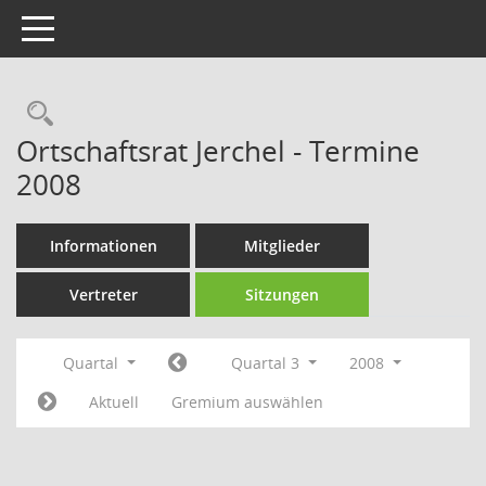
Toggle navigation
Rechercheauswahl
Ortschaftsrat Jerchel - Termine
2008
Informationen
Mitglieder
Vertreter
Sitzungen
Quartal
Quartal 3
2008
Aktuell
Gremium auswählen