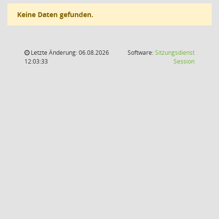
Keine Daten gefunden.
Letzte Änderung: 06.08.2026
Software:
Sitzungsdienst
(Wird in
12:03:33
Session