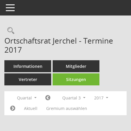
Toggle navigation
Rechercheauswahl
Ortschaftsrat Jerchel - Termine
2017
Informationen
Mitglieder
Vertreter
Sitzungen
Quartal
Quartal 3
2017
Aktuell
Gremium auswählen