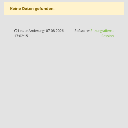
Keine Daten gefunden.
Letzte Änderung: 07.08.2026
Software:
Sitzungsdienst
(Wird in
17:02:15
Session