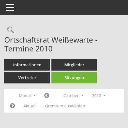
Toggle navigation
Rechercheauswahl
Ortschaftsrat Weißewarte -
Termine 2010
Informationen
Mitglieder
Vertreter
Sitzungen
Monat
Oktober
2010
Aktuell
Gremium auswählen