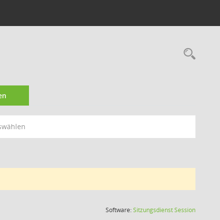
Rec
en
swählen
(Wird in
Software:
Sitzungsdienst
Session