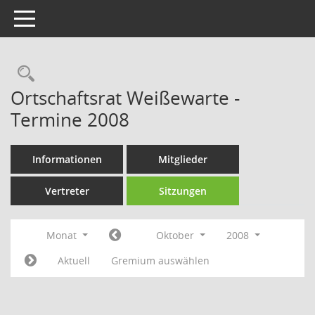
Toggle navigation
Rechercheauswahl
Ortschaftsrat Weißewarte -
Termine 2008
Informationen
Mitglieder
Vertreter
Sitzungen
Monat
Oktober
2008
Aktuell
Gremium auswählen