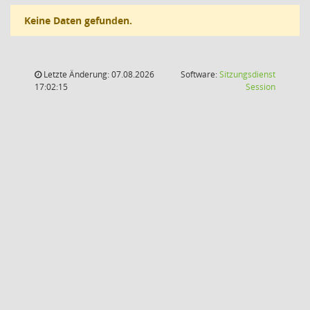
Keine Daten gefunden.
Letzte Änderung: 07.08.2026
Software:
Sitzungsdienst
(Wird in
17:02:15
Session