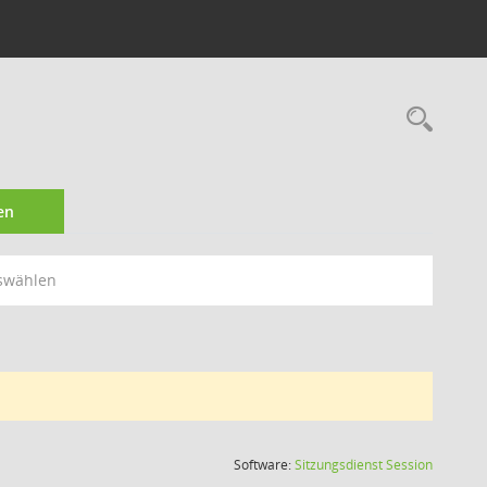
Rec
en
swählen
(Wird in
Software:
Sitzungsdienst
Session