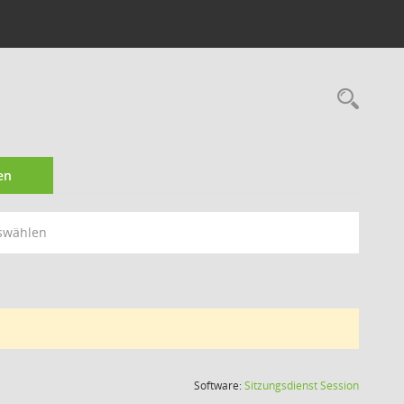
Rec
en
swählen
(Wird in
Software:
Sitzungsdienst
Session