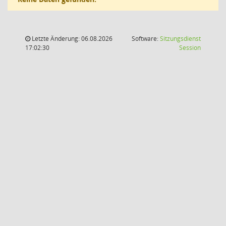
Letzte Änderung: 06.08.2026
Software:
Sitzungsdienst
(Wird in
17:02:30
Session