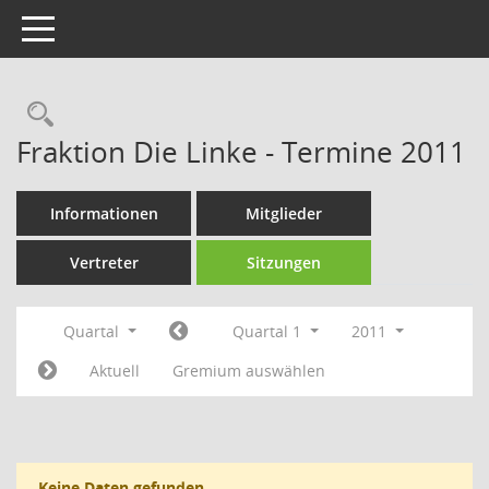
Toggle navigation
Rechercheauswahl
Fraktion Die Linke - Termine 2011
Informationen
Mitglieder
Vertreter
Sitzungen
Quartal
Quartal 1
2011
Aktuell
Gremium auswählen
Keine Daten gefunden.