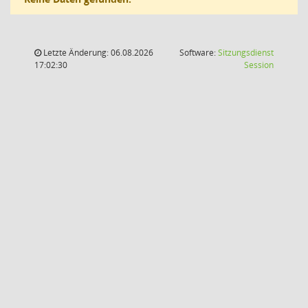
Letzte Änderung: 06.08.2026
Software:
Sitzungsdienst
(Wird in
17:02:30
Session