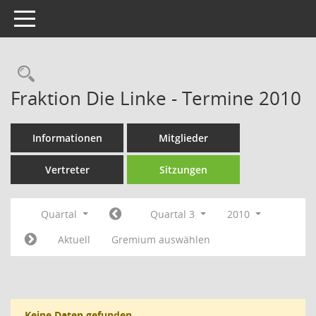
Toggle navigation
Rechercheauswahl
Fraktion Die Linke - Termine 2010
Informationen
Mitglieder
Vertreter
Sitzungen
Quartal
Quartal 3
2010
Aktuell
Gremium auswählen
Keine Daten gefunden.