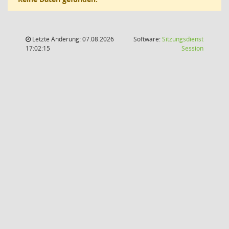
Letzte Änderung: 07.08.2026
Software:
Sitzungsdienst
(Wird in
17:02:15
Session