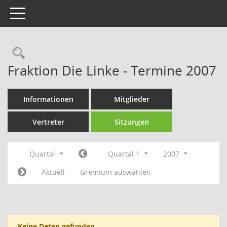
Toggle navigation
Rechercheauswahl
Fraktion Die Linke - Termine 2007
Informationen
Mitglieder
Vertreter
Sitzungen
Quartal
Quartal 1
2007
Aktuell
Gremium auswählen
Keine Daten gefunden.