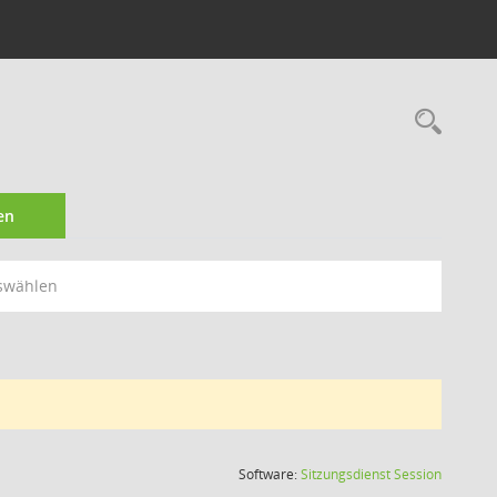
Rec
en
swählen
(Wird in
Software:
Sitzungsdienst
Session