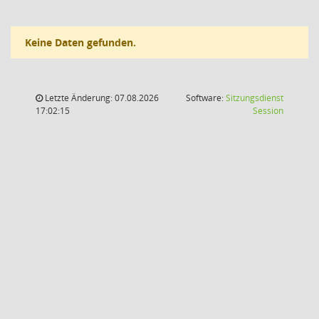
Keine Daten gefunden.
Letzte Änderung: 07.08.2026
Software:
Sitzungsdienst
(Wird in
17:02:15
Session