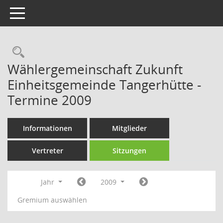
Toggle navigation
Rechercheauswahl
Wählergemeinschaft Zukunft
Einheitsgemeinde Tangerhütte -
Termine 2009
Informationen
Mitglieder
Vertreter
Sitzungen
Jahr
2009
Gremium auswählen