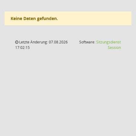
Keine Daten gefunden.
Letzte Änderung: 07.08.2026
Software:
Sitzungsdienst
(Wird in
17:02:15
Session