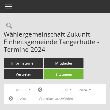
Toggle navigation
Rechercheauswahl
Wählergemeinschaft Zukunft
Einheitsgemeinde Tangerhütte -
Termine 2024
Informationen
Mitglieder
Vertreter
Sitzungen
Monat
Juli
2024
Aktuell
Gremium auswählen