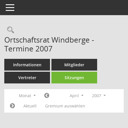
Toggle navigation
Rechercheauswahl
Ortschaftsrat Windberge -
Termine 2007
Informationen
Mitglieder
Vertreter
Sitzungen
Monat
April
2007
Aktuell
Gremium auswählen