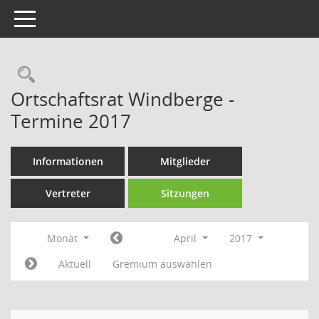
Toggle navigation
Rechercheauswahl
Ortschaftsrat Windberge -
Termine 2017
Informationen
Mitglieder
Vertreter
Sitzungen
Monat
April
2017
Aktuell
Gremium auswählen