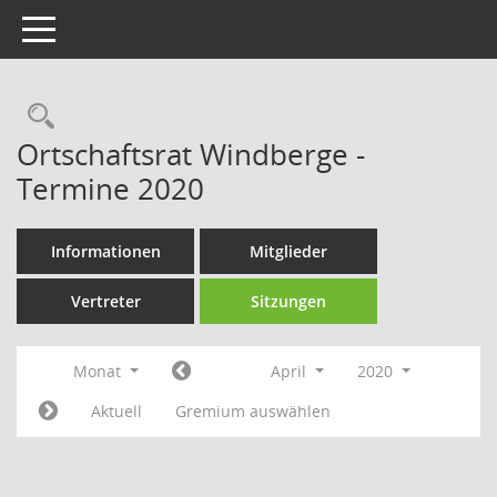
Toggle navigation
Rechercheauswahl
Ortschaftsrat Windberge -
Termine 2020
Informationen
Mitglieder
Vertreter
Sitzungen
Monat
April
2020
Aktuell
Gremium auswählen