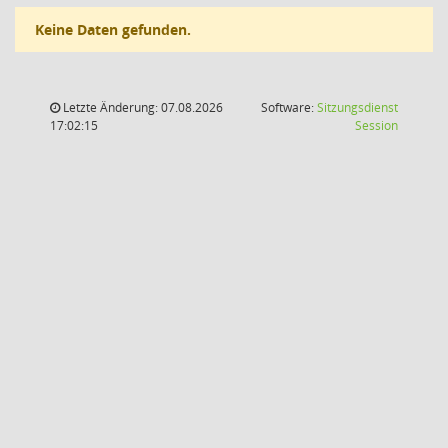
Keine Daten gefunden.
Letzte Änderung: 07.08.2026
Software:
Sitzungsdienst
(Wird in
17:02:15
Session