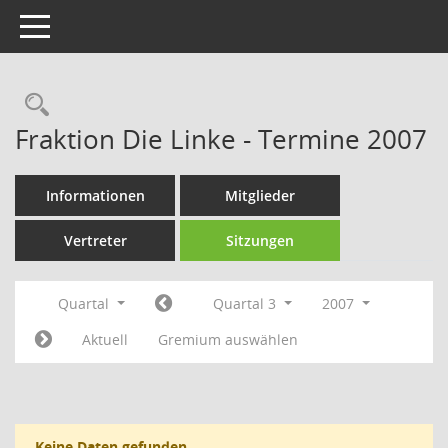
Toggle navigation
Rechercheauswahl
Fraktion Die Linke - Termine 2007
Informationen
Mitglieder
Vertreter
Sitzungen
Quartal
Quartal 3
2007
Aktuell
Gremium auswählen
Keine Daten gefunden.