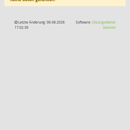
Letzte Änderung: 06.08.2026
Software:
Sitzungsdienst
(Wird in
17:02:30
Session