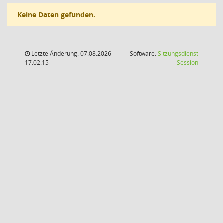
Keine Daten gefunden.
Letzte Änderung: 07.08.2026
Software:
Sitzungsdienst
(Wird in
17:02:15
Session