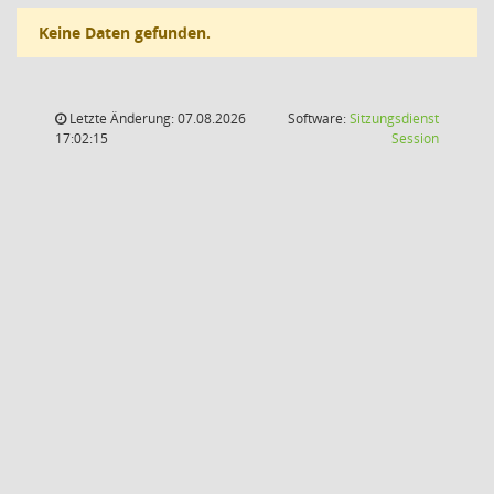
Keine Daten gefunden.
Letzte Änderung: 07.08.2026
Software:
Sitzungsdienst
(Wird in
17:02:15
Session