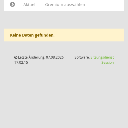
Aktuell
Gremium auswählen
Keine Daten gefunden.
Letzte Änderung: 07.08.2026
Software:
Sitzungsdienst
(Wird in
17:02:15
Session