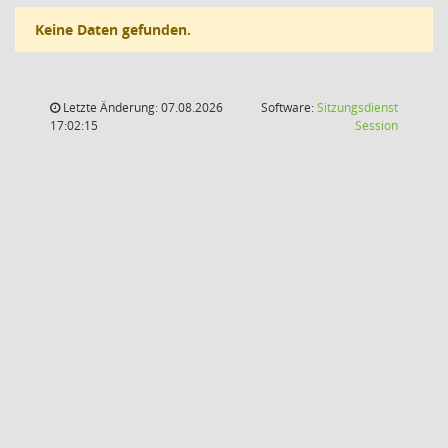
Keine Daten gefunden.
Letzte Änderung: 07.08.2026
Software:
Sitzungsdienst
(Wird in
17:02:15
Session