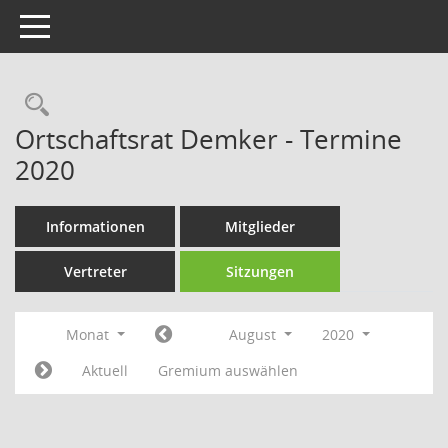
Toggle navigation
Rechercheauswahl
Ortschaftsrat Demker - Termine
2020
Informationen
Mitglieder
Vertreter
Sitzungen
Monat
August
2020
Aktuell
Gremium auswählen