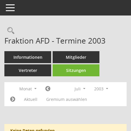
Toggle navigation
Rechercheauswahl
Fraktion AFD - Termine 2003
Informationen
Mitglieder
Vertreter
Sitzungen
Monat
Juli
2003
Aktuell
Gremium auswählen
Keine Daten gefunden.