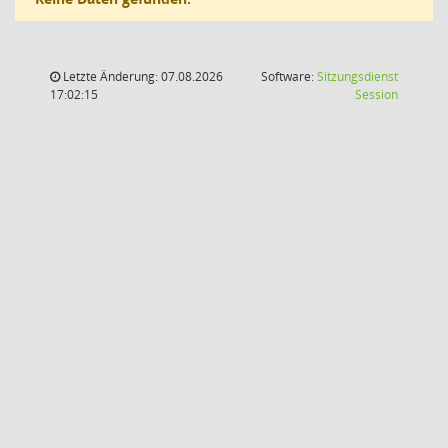
Letzte Änderung: 07.08.2026
Software:
Sitzungsdienst
(Wird in
17:02:15
Session