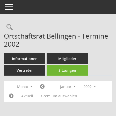
Toggle navigation
Rechercheauswahl
Ortschaftsrat Bellingen - Termine
2002
Informationen
Mitglieder
Vertreter
Sitzungen
Monat
Januar
2002
Aktuell
Gremium auswählen