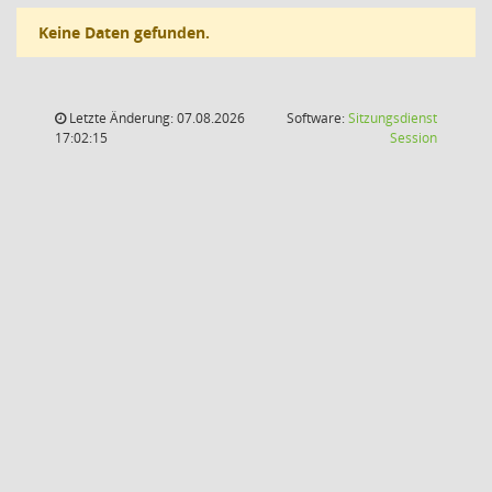
Keine Daten gefunden.
Letzte Änderung: 07.08.2026
Software:
Sitzungsdienst
(Wird in
17:02:15
Session