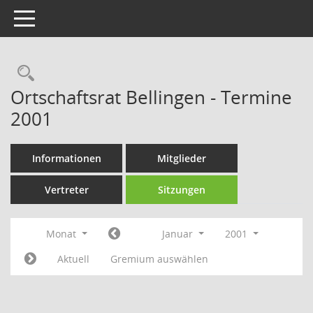
Toggle navigation
Rechercheauswahl
Ortschaftsrat Bellingen - Termine
2001
Informationen
Mitglieder
Vertreter
Sitzungen
Monat
Januar
2001
Aktuell
Gremium auswählen