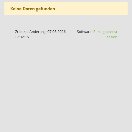
Keine Daten gefunden.
Letzte Änderung: 07.08.2026
Software:
Sitzungsdienst
(Wird in
17:02:15
Session