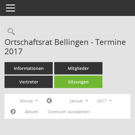
Toggle navigation
Rechercheauswahl
Ortschaftsrat Bellingen - Termine
2017
Informationen
Mitglieder
Vertreter
Sitzungen
Monat
Januar
2017
Aktuell
Gremium auswählen