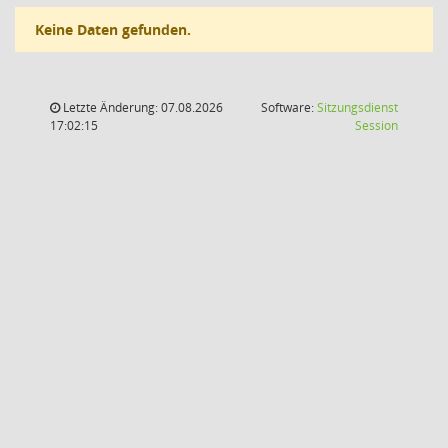
Keine Daten gefunden.
Letzte Änderung: 07.08.2026
Software:
Sitzungsdienst
(Wird in
17:02:15
Session