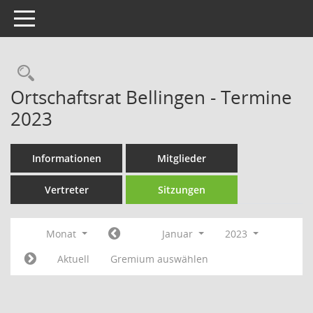
Toggle navigation
Rechercheauswahl
Ortschaftsrat Bellingen - Termine
2023
Informationen
Mitglieder
Vertreter
Sitzungen
Monat
Januar
2023
Aktuell
Gremium auswählen