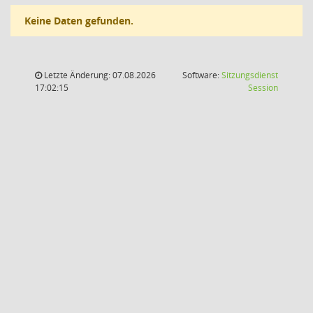
Keine Daten gefunden.
Letzte Änderung: 07.08.2026
Software:
Sitzungsdienst
(Wird in
17:02:15
Session