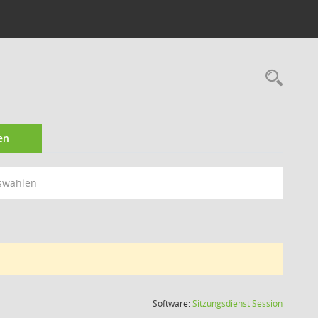
Rec
en
swählen
(Wird in
Software:
Sitzungsdienst
Session