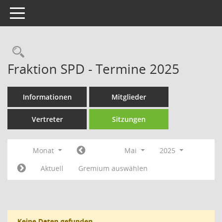
Toggle navigation
Rechercheauswahl
Fraktion SPD - Termine 2025
Informationen
Mitglieder
Vertreter
Sitzungen
Monat
Mai
2025
Aktuell
Gremium auswählen
Keine Daten gefunden.