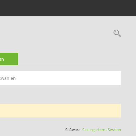
Rec
en
swählen
(Wird in
Software:
Sitzungsdienst
Session