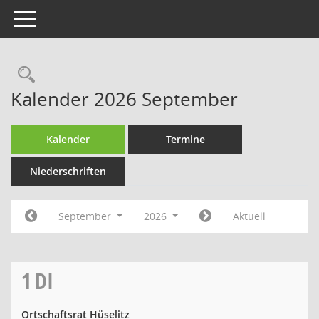
Toggle navigation
Rechercheauswahl
Kalender 2026 September
Kalender
Termine
Niederschriften
September
2026
Aktuell
1
DI
Ortschaftsrat Hüselitz