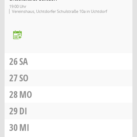
19:00 Uhr
Vereinshaus, Uchtdorfer Schulstraße 10a in Uchtdorf
26
SA
27
SO
28
MO
29
DI
30
MI