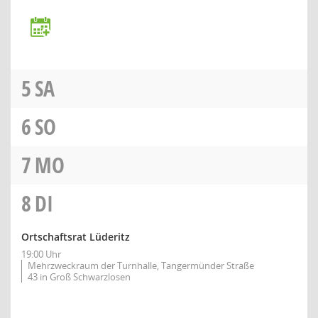
5
SA
6
SO
7
MO
8
DI
Ortschaftsrat Lüderitz
19:00 Uhr
Mehrzweckraum der Turnhalle, Tangermünder Straße
43 in Groß Schwarzlosen