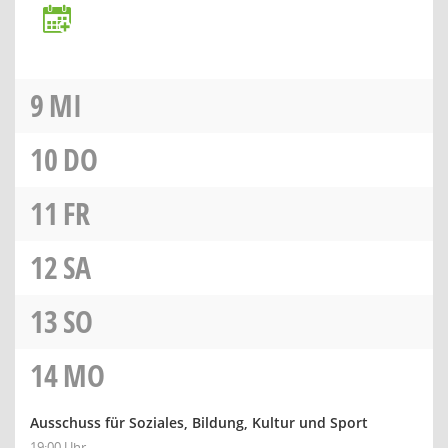
9
MI
10
DO
11
FR
12
SA
13
SO
14
MO
Ausschuss für Soziales, Bildung, Kultur und Sport
19:00 Uhr