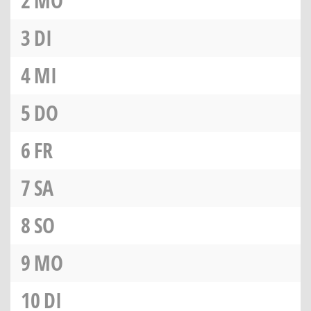
2
MO
3
DI
4
MI
5
DO
6
FR
7
SA
8
SO
9
MO
10
DI