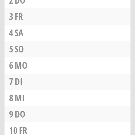
2
DO
3
FR
4
SA
5
SO
6
MO
7
DI
8
MI
9
DO
10
FR