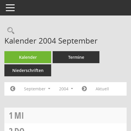
Toggle navigation
Rechercheauswahl
Kalender 2004 September
Kalender
Termine
Niederschriften
September
2004
Aktuell
1
MI