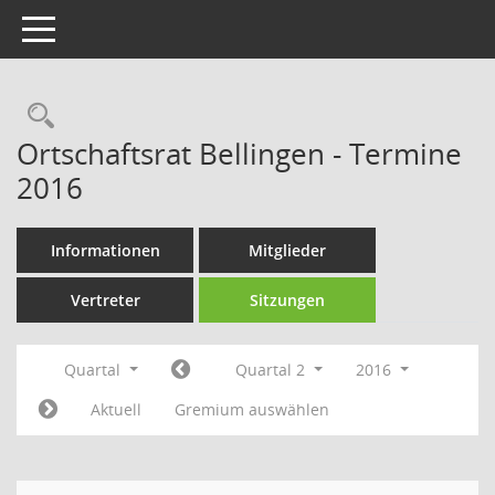
Toggle navigation
Rechercheauswahl
Ortschaftsrat Bellingen - Termine
2016
Informationen
Mitglieder
Vertreter
Sitzungen
Quartal
Quartal 2
2016
Aktuell
Gremium auswählen