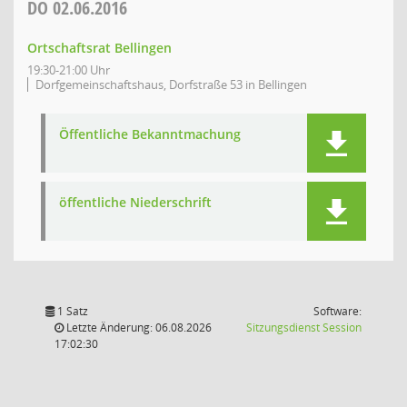
DO
02.06.2016
Ortschaftsrat Bellingen
19:30-21:00 Uhr
Dorfgemeinschaftshaus, Dorfstraße 53 in Bellingen
Öffentliche Bekanntmachung
öffentliche Niederschrift
1 Satz
Software:
(Wird in
Letzte Änderung: 06.08.2026
Sitzungsdienst
Session
17:02:30