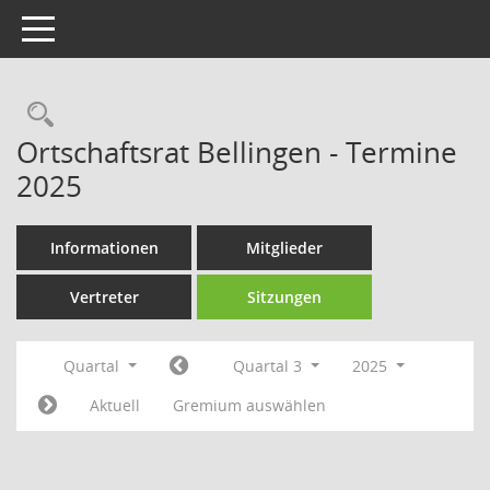
Toggle navigation
Rechercheauswahl
Ortschaftsrat Bellingen - Termine
2025
Informationen
Mitglieder
Vertreter
Sitzungen
Quartal
Quartal 3
2025
Aktuell
Gremium auswählen