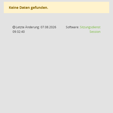
Keine Daten gefunden.
Letzte Änderung: 07.08.2026
Software:
Sitzungsdienst
(Wird in
09:32:40
Session