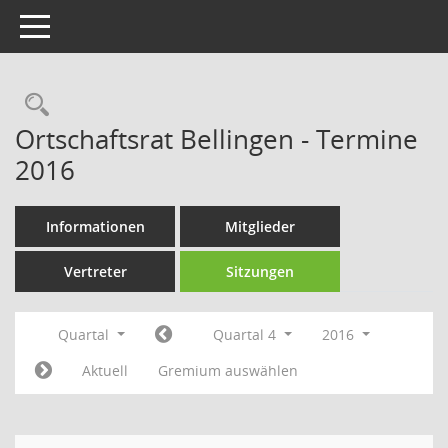
Toggle navigation
Rechercheauswahl
Ortschaftsrat Bellingen - Termine
2016
Informationen
Mitglieder
Vertreter
Sitzungen
Quartal
Quartal 4
2016
Aktuell
Gremium auswählen