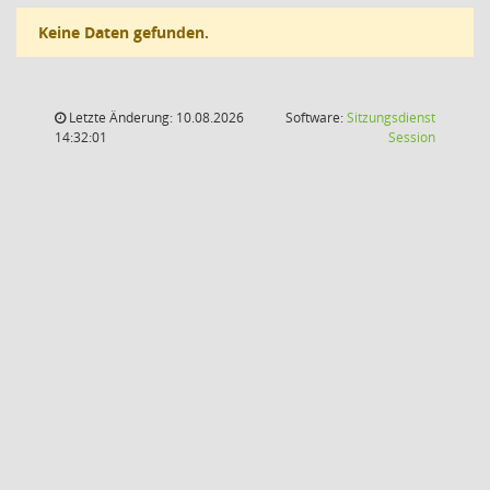
Keine Daten gefunden.
Letzte Änderung: 10.08.2026
Software:
Sitzungsdienst
(Wird in
14:32:01
Session