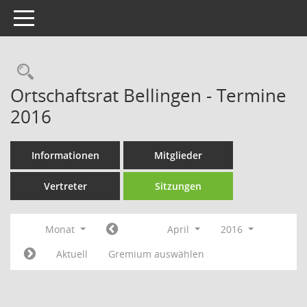
Toggle navigation
Rechercheauswahl
Ortschaftsrat Bellingen - Termine
2016
Informationen
Mitglieder
Vertreter
Sitzungen
Monat
April
2016
Aktuell
Gremium auswählen