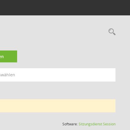
Rec
en
swählen
(Wird in
Software:
Sitzungsdienst
Session