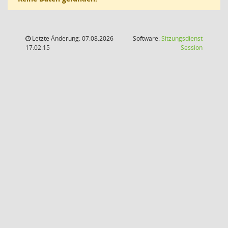
Letzte Änderung: 07.08.2026
Software:
Sitzungsdienst
(Wird in
17:02:15
Session