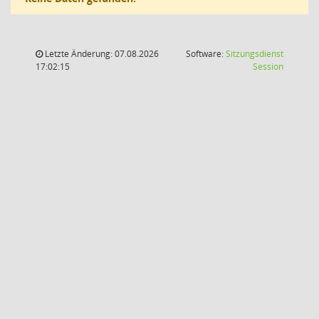
Letzte Änderung: 07.08.2026
Software:
Sitzungsdienst
(Wird in
17:02:15
Session